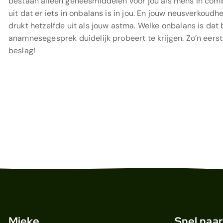
bestaan alleen geneesmiddelen voor jou als mens in comb
uit dat er iets in onbalans is in jou. En jouw neusverkoudh
drukt hetzelfde uit als jouw astma. Welke onbalans is dat 
anamnesegesprek duidelijk probeert te krijgen. Zo’n eers
beslag!
Mieke
Snel naar