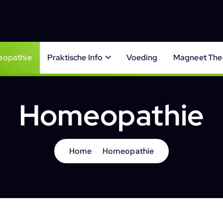
opathie
Praktische Info
Voeding
Magneet The
Homeopathie
Home
Homeopathie