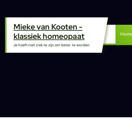
G
a
n
Mieke van Kooten -
a
a
Home
klassiek homeopaat
r
Je hoeft niet ziek te zijn om beter te worden
d
e
i
n
h
o
u
d