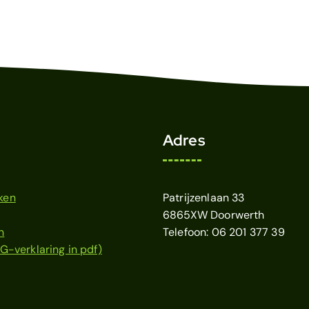
Adres
ken
Patrijzenlaan 33
6865XW Doorwerth
n
Telefoon: 06 201 377 39
G-verklaring in pdf)