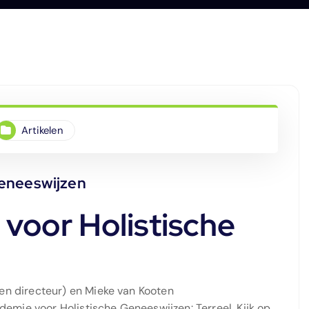
Artikelen
Geneeswijzen
 voor Holistische
een directeur) en Mieke van Kooten
emie voor Holistische Geneeswijzen: Terreel. Kijk op